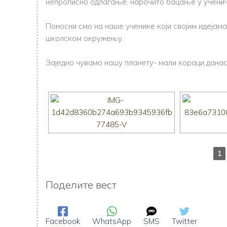
непрописно одлагање, нарочито бацање у ученич
Поносни смо на наше ученике који својим идејам
школском окружењу.
Заједно чувамо нашу планету- мали кораци данас
1
Поделите вест
Facebook
WhatsApp
SMS
Twitter