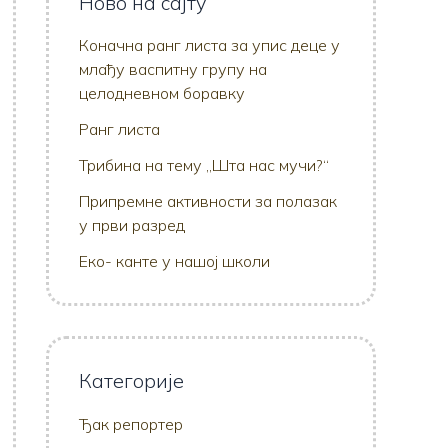
Ново на сајту
Коначна ранг листа за упис деце у
млађу васпитну групу на
целодневном боравку
Ранг листа
Трибина на тему „Шта нас мучи?“
Припремне активности за полазак
у први разред
Еко- канте у нашој школи
Категорије
Ђак репортер