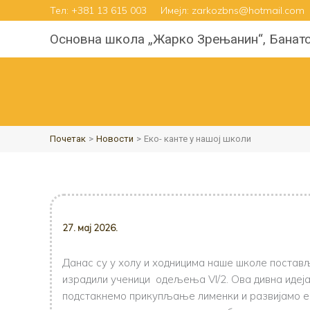
Пређи
Тел:
+381 13 615 003
Имејл: zarkozbns@hotmail.com
на
Основна школа „Жарко Зрењанин“, Банат
садржај
Почетак
Новости
Еко- канте у нашој школи
27. мај 2026.
Данас су у холу и ходницима наше школе постављ
израдили ученици одељења VI/2. Ова дивна идеја
подстакнемо прикупљање лименки и развијамо ек