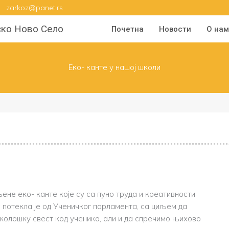
zarkoz@panet.rs
ско Ново Село
Почетна
Новости
О на
Еко- канте у нашој школи
ене еко- канте које су са пуно труда и креативности
 потекла је од Ученичког парламента, са циљем да
олошку свест код ученика, али и да спречимо њихово