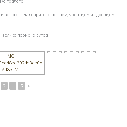
ке тоалете.
а и залагањем доприносе лепшем, уреднијем и здравијем
, велика промена сутра!
2
...
6
►