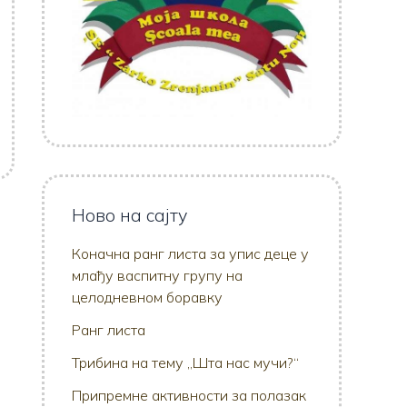
Ново на сајту
Коначна ранг листа за упис деце у
млађу васпитну групу на
целодневном боравку
Ранг листа
Трибина на тему „Шта нас мучи?“
Припремне активности за полазак