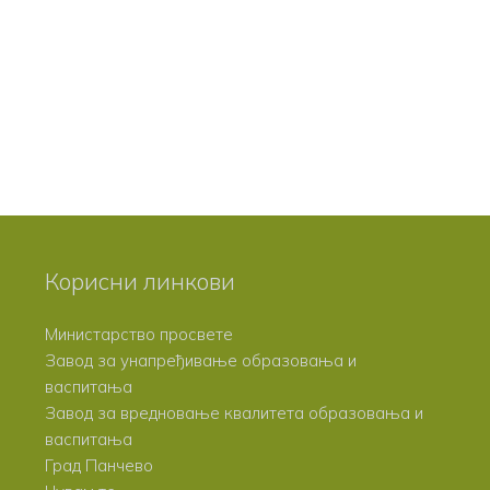
Корисни линкови
Министарство просвете
Завод за унапређивање образовања и
васпитања
Завод за вредновање квалитета образовања и
васпитања
Град Панчево