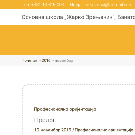
Пређи
Тел:
+381 13 615 003
Имејл: zarkozbns@hotmail.com
на
Основна школа „Жарко Зрењанин“, Банат
садржај
Почетак
2016
новембар
Професионална оријентација
Прилог
10. новембар 2016.
/
Професионална оријентација