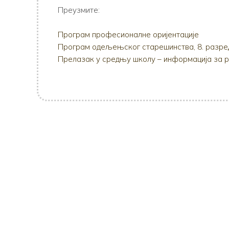
Преузмите:
Програм професионалне оријентације
Програм одељењског старешинства, 8. разре
Прелазак у средњу школу – информација за 