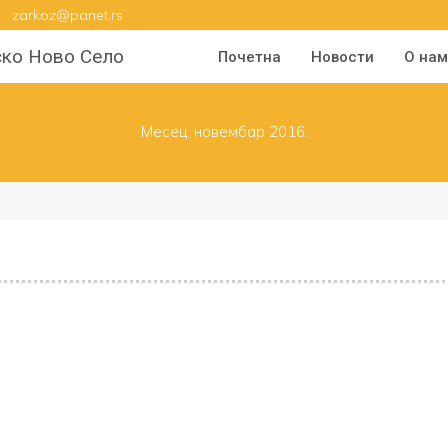
zarkoz@panet.rs
ско Ново Село
Почетна
Новости
О на
Месец:
новембар 2016.