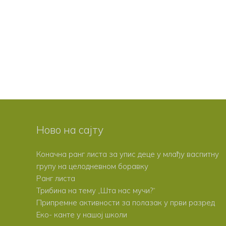
Ново на сајту
Коначна ранг листа за упис деце у млађу васпитну
групу на целодневном боравку
Ранг листа
Трибина на тему „Шта нас мучи?“
Припремне активности за полазак у први разред
Еко- канте у нашој школи