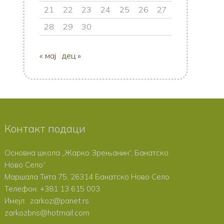
21
22
23
24
25
26
27
28
29
30
« мај
дец »
Контакт подаци
Основна школа „Жарко Зрењанин“, Банатско
Ново Село
“
Маршала Тита 75, 26314 Банатско Ново Село
Телефон:
+381 13 615 003
Имејл: zarkoz@panet.rs
zarkozbns@hotmail.com