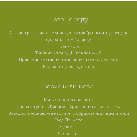
Ново на сајту
Коначна ранг листа за упис деце у млађу васпитну групу на
целодневном боравку
Ранг листа
Трибина на тему „Шта нас мучи?“
Припремне активности за полазак у први разред
Еко- канте у нашој школи
Корисни линкови
Министарство просвете
Завод за унапређивање образовања и васпитања
Завод за вредновање квалитета образовања и васпитања
Град Панчево
Чувам те
Стари сајт