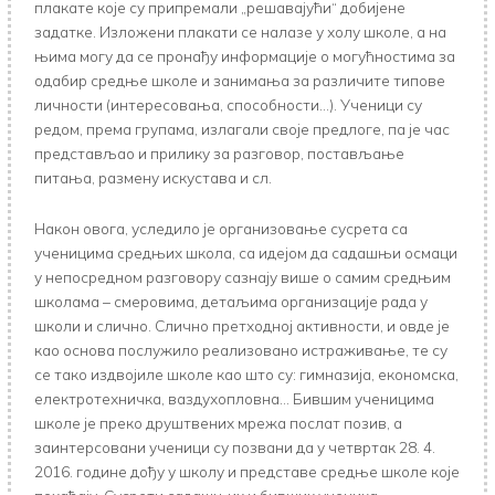
плакате које су припремали „решавајући“ добијене
задатке. Изложени плакати се налазе у холу школе, а на
њима могу да се пронађу информације о могућностима за
одабир средње школе и занимања за различите типове
личности (интересовања, способности…). Ученици су
редом, према групама, излагали своје предлоге, па је час
представљао и прилику за разговор, постављање
питања, размену искустава и сл.
Након овога, уследило је организовање сусрета са
ученицима средњих школа, са идејом да садашњи осмаци
у непосредном разговору сазнају више о самим средњим
школама – смеровима, детаљима организације рада у
школи и слично. Слично претходној активности, и овде је
као основа послужило реализовано истраживање, те су
се тако издвојиле школе као што су: гимназија, економска,
електротехничка, ваздухопловна… Бившим ученицима
школе је преко друштвених мрежа послат позив, а
заинтерсовани ученици су позвани да у четвртак 28. 4.
2016. године дођу у школу и представе средње школе које