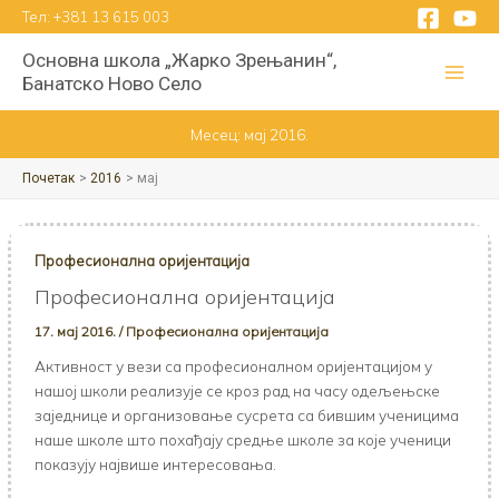
Пређи
Тел:
+381 13 615 003
на
Основна школа „Жарко Зрењанин“,
садржај
Банатско Ново Село
Месец:
мај 2016.
Почетак
2016
мај
Професионална оријентација
Професионална оријентација
17. мај 2016.
/
Професионална оријентација
Активност у вези са професионалном оријентацијом у
нашој школи реализује се кроз рад на часу одељењске
заједнице и организовање сусрета са бившим ученицима
наше школе што похађају средње школе за које ученици
показују највише интересовања.