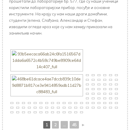
прошетали до лабораторије бр. 577, где су наши ученици
користили лабораторијски прибор, посуђе и основне
инструменте. На крају су нам наши драги домаћини,
студенти Јелена, Слађана, Александар и Стефан,
изводили огледе кроз које су нам хемију приказали на
занимљив начин.
1
2
...
45
►