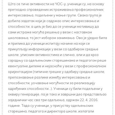
Што се тиче активности на ЧОС-у, ученици су, на основу
претходно спроведених истраживања професионалних
интересовања, подељени у мање групе. Свака група је
добила задатак који је садржао опис интересовања и
способности, а циљ је био да се ученици мотивишу да
сами истраже могућа решења у вези с наставком
школовања, то јест избором занимања. Ово је уједно била
и прилика да ученици испитају начине на који се
прикупљају информације у вези са одабиром средње
школе, уписним активностима и слично, али и да кроз
сарадњу са одељењским старешинама и педагогом реше
евентуалне дилеме и нејасноће у вези с професионалном
оријентацијом (типичне грешке у одабиру средње школе,
препознавање разлике између интересовања и
способности, уочавање могућности за реализацију
одређених способности…). Ученици су били подељени у
оквиру генерације, па је тако и завршни део представљао
заједнички час сва три одељења, одржан 22. 4. 2016.
године. Тада су ученици, у присуству одељењских
старешина, педагога и директора школе, излагали