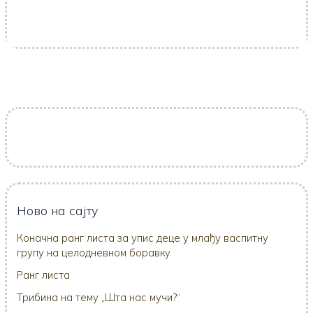
Ново на сајту
Коначна ранг листа за упис деце у млађу васпитну
групу на целодневном боравку
Ранг листа
Трибина на тему „Шта нас мучи?“