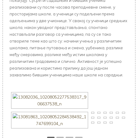
похађају. Сусрети садашњих и бивших ученика
реализовани су после часова преподневне смене, у
просторијама школе, а ученици су подељени према
одељењима у две учионице. У свакој су ученици средњих
школа, након уводног представљања, спонтано
настављали разговор са ученицима, па су се тако
отвориле теме као што су: начини учења у различитим
школама, питање путовања и смена, уџбеника, разлике
међу смеровима, разлике међу истим школама у
различитим градовима и слично. Активност је успешно
реализована и користимо прилику да још једном
захвалимо бившим ученицима наше школе на сарадњи.