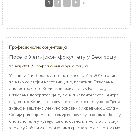
1
2
...
9
►
Професионална оријентација
Посета Хемијском факултету у Београду
17. мај 2016.
/
Професионална оријентација
Ученици 7. и 8. разреда наше школе су 7. 5. 2016. године,
заједно са својим наставницима, посетили Отворене
лабораторије на Хемијском факултету у Београду.
Отворене лабораторије су акција Волонтерског центра
студената Хемијског факултета коме је циљ унапређење
знања и вештина ученика основних и средњих школа у
Србији ради промоције хемијске науке у школама. Посету
смо започели у музеју, где смо сазнали много о историји
хемије у Србији и о великанима српске хемије. Потом смо